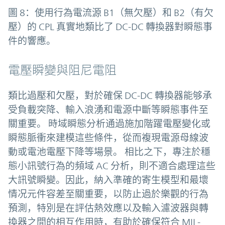
圖 8：使用行為電流源 B1（無欠壓）和 B2（有欠
壓）的 CPL 真實地類比了 DC-DC 轉換器對瞬態事
件的響應。
電壓瞬變與阻尼電阻
類比過壓和欠壓，對於確保 DC-DC 轉換器能够承
受負載突降、輸入浪湧和電源中斷等瞬態事件至
關重要。 時域瞬態分析通過施加階躍電壓變化或
瞬態脈衝來建模這些條件，從而複現電源母線波
動或電池電壓下降等場景。 相比之下，專注於穩
態小訊號行為的頻域 AC 分析，則不適合處理這些
大訊號瞬變。因此，納入準確的寄生模型和最壞
情况元件容差至關重要，以防止過於樂觀的行為
預測，特別是在評估熱效應以及輸入濾波器與轉
換器之間的相互作用時，有助於確保符合 MIL-