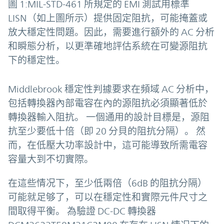
圖 1:MIL-STD-461 所規定的 EMI 測試用標準
LISN（如上圖所示）提供固定阻抗，可能掩蓋或
放大穩定性問題。因此，需要進行額外的 AC 分析
和瞬態分析，以更準確地評估系統在可變源阻抗
下的穩定性。
Middlebrook 穩定性判據要求在頻域 AC 分析中，
包括轉換器內部電容在內的源阻抗必須顯著低於
轉換器輸入阻抗。 一個通用的設計目標是，源阻
抗至少要低十倍（即 20 分貝的阻抗分隔）。 然
而，在低壓大功率設計中，這可能導致所需電容
容量大到不切實際。
在這些情况下，至少低兩倍（6dB 的阻抗分隔）
可能就足够了，可以在穩定性和實際元件尺寸之
間取得平衡。 為驗證 DC-DC 轉換器