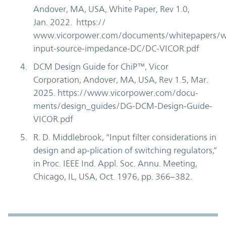
Andover, MA, USA, White Paper, Rev 1.0,
Jan. 2022. https://
www.vicorpower.com/documents/whitepapers/
input-source-impedance-DC/DC-VICOR.pdf
DCM Design Guide for ChiP™, Vicor
Corporation, Andover, MA, USA, Rev 1.5, Mar.
2025. https://www.vicorpower.com/docu-
ments/design_guides/DG-DCM-Design-Guide-
VICOR.pdf
R. D. Middlebrook, “Input filter considerations in
design and ap-plication of switching regulators,”
in Proc. IEEE Ind. Appl. Soc. Annu. Meeting,
Chicago, IL, USA, Oct. 1976, pp. 366–382.