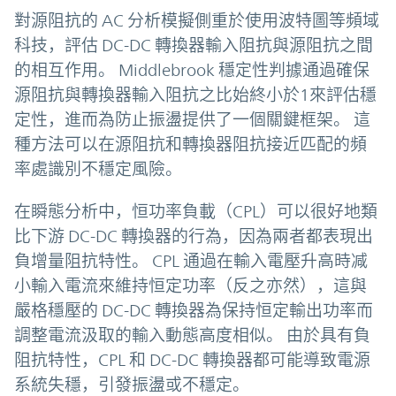
對源阻抗的 AC 分析模擬側重於使用波特圖等頻域
科技，評估 DC-DC 轉換器輸入阻抗與源阻抗之間
的相互作用。 Middlebrook 穩定性判據通過確保
源阻抗與轉換器輸入阻抗之比始終小於1來評估穩
定性，進而為防止振盪提供了一個關鍵框架。 這
種方法可以在源阻抗和轉換器阻抗接近匹配的頻
率處識別不穩定風險。
在瞬態分析中，恒功率負載（CPL）可以很好地類
比下游 DC-DC 轉換器的行為，因為兩者都表現出
負增量阻抗特性。 CPL 通過在輸入電壓升高時减
小輸入電流來維持恒定功率（反之亦然），這與
嚴格穩壓的 DC-DC 轉換器為保持恒定輸出功率而
調整電流汲取的輸入動態高度相似。 由於具有負
阻抗特性，CPL 和 DC-DC 轉換器都可能導致電源
系統失穩，引發振盪或不穩定。