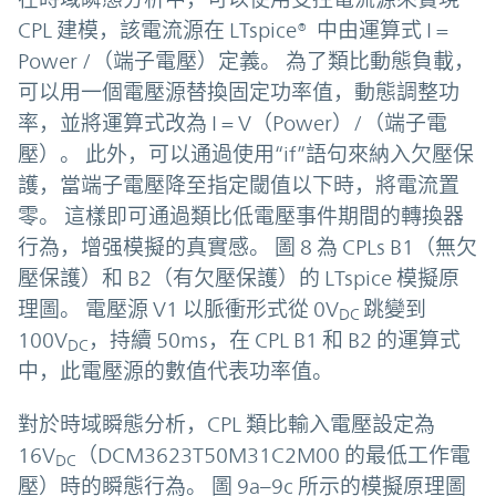
CPL 建模，該電流源在 LTspice® 中由運算式 I =
Power /（端子電壓）定義。 為了類比動態負載，
可以用一個電壓源替換固定功率值，動態調整功
率，並將運算式改為 I = V（Power）/（端子電
壓）。 此外，可以通過使用“if”語句來納入欠壓保
護，當端子電壓降至指定閾值以下時，將電流置
零。 這樣即可通過類比低電壓事件期間的轉換器
行為，增强模擬的真實感。 圖 8 為 CPLs B1（無欠
壓保護）和 B2（有欠壓保護）的 LTspice 模擬原
理圖。 電壓源 V1 以脈衝形式從 0V
跳變到
DC
100V
，持續 50ms，在 CPL B1 和 B2 的運算式
DC
中，此電壓源的數值代表功率值。
對於時域瞬態分析，CPL 類比輸入電壓設定為
16V
（DCM3623T50M31C2M00 的最低工作電
DC
壓）時的瞬態行為。 圖 9a–9c 所示的模擬原理圖