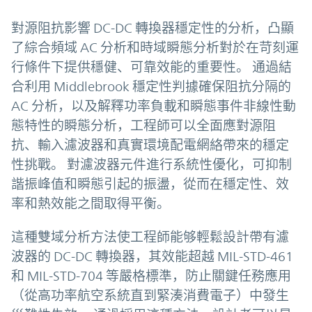
對源阻抗影響 DC-DC 轉換器穩定性的分析，凸顯
了綜合頻域 AC 分析和時域瞬態分析對於在苛刻運
行條件下提供穩健、可靠效能的重要性。 通過結
合利用 Middlebrook 穩定性判據確保阻抗分隔的
AC 分析，以及解釋功率負載和瞬態事件非線性動
態特性的瞬態分析，工程師可以全面應對源阻
抗、輸入濾波器和真實環境配電網絡帶來的穩定
性挑戰。 對濾波器元件進行系統性優化，可抑制
諧振峰值和瞬態引起的振盪，從而在穩定性、效
率和熱效能之間取得平衡。
這種雙域分析方法使工程師能够輕鬆設計帶有濾
波器的 DC-DC 轉換器，其效能超越 MIL-STD-461
和 MIL-STD-704 等嚴格標準，防止關鍵任務應用
（從高功率航空系統直到緊湊消費電子）中發生