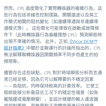
然而，CPL 過度簡化了實際轉換器的複雜行為，這
些行為包括非線性控制環路、開關諧波以及與工
作模式相關的阻抗變化（如連續導通與非連續導
通模式等）。 這些簡化可能導致在啟動或故障條
件下（此時轉換器行為偏離理想 CPL）預測瞬態時
出現不準確的情况。 此外，正如
《Vicor DCM™
設計指南》
中關於並聯運行的討論所指出的，CPL
無法解釋聯轉換器因開關頻率不同步而產生的拍
頻現象。
儘管存在這些缺點，CPL 對於時域瞬態分析而言通
常已經足够，因為它可以解釋要的不穩定因素
——負阻抗，同時保持較高的計算效率。 它使工
程師能够分析最惡劣工况下的穩定性場景（如負
載階躍或電壓瞬變），並設計穩健的輸入濾波器
或控制策略，而無需對下游轉換器進行詳細建