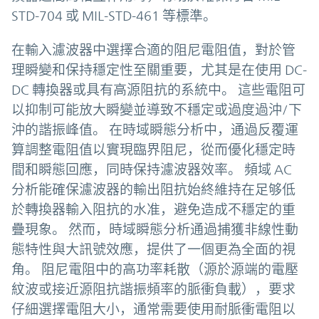
STD-704 或 MIL-STD-461 等標準。
在輸入濾波器中選擇合適的阻尼電阻值，對於管
理瞬變和保持穩定性至關重要，尤其是在使用 DC-
DC 轉換器或具有高源阻抗的系統中。 這些電阻可
以抑制可能放大瞬變並導致不穩定或過度過沖/下
沖的諧振峰值。 在時域瞬態分析中，通過反覆運
算調整電阻值以實現臨界阻尼，從而優化穩定時
間和瞬態回應，同時保持濾波器效率。 頻域 AC
分析能確保濾波器的輸出阻抗始終維持在足够低
於轉換器輸入阻抗的水准，避免造成不穩定的重
疊現象。 然而，時域瞬態分析通過捕獲非線性動
態特性與大訊號效應，提供了一個更為全面的視
角。 阻尼電阻中的高功率耗散（源於源端的電壓
紋波或接近源阻抗諧振頻率的脈衝負載），要求
仔細選擇電阻大小，通常需要使用耐脈衝電阻以