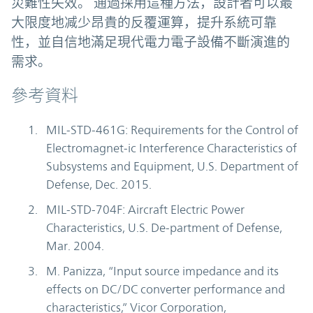
災難性失效。 通過採用這種方法，設計者可以最
大限度地减少昂貴的反覆運算，提升系統可靠
性，並自信地滿足現代電力電子設備不斷演進的
需求。
參考資料
MIL-STD-461G: Requirements for the Control of
Electromagnet-ic Interference Characteristics of
Subsystems and Equipment, U.S. Department of
Defense, Dec. 2015.
MIL-STD-704F: Aircraft Electric Power
Characteristics, U.S. De-partment of Defense,
Mar. 2004.
M. Panizza, “Input source impedance and its
effects on DC/DC converter performance and
characteristics,” Vicor Corporation,