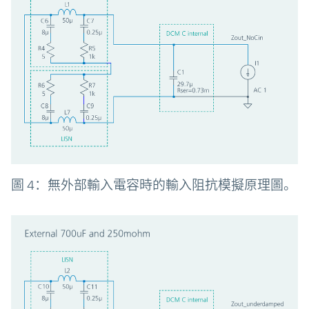
圖 4：無外部輸入電容時的輸入阻抗模擬原理圖。