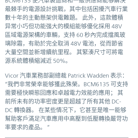
BCM6135 使汽車製造商和一級供應商能够解决
最棘手的電源設計挑戰，其中包括困擾汽車行業
數十年的主動懸架供電難題。 此外，這款體積
异常小巧但功能强大的模組能够優化採用 48V
區域電源架構的車輛，支持 60 秒內完成擋風玻
璃除霜，有助於完全取消 48V 電池，從而節省
大量空間並新增續航里程。 其緊湊尺寸可將電
源系統體積縮減近 50%。
Vicor 汽車業務部副總裁 Patrick Wadden 表示：
“我們非常榮幸能够獲此殊榮。BCM6135 可支持
需要極快瞬態回應和卓越電力效能的應用； 其
前所未有的功率密度更是超越了所有其他 DC-
DC 轉換器。 在某些情况下，它甚至是唯一能够
幫助客戶滿足汽車應用中高壓到低壓轉換嚴苛功
率要求的產品。 ”