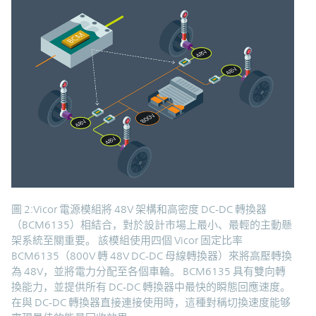
圖 2:Vicor 電源模組將 48V 架構和高密度 DC-DC 轉換器
（BCM6135）相結合，對於設計市場上最小、最輕的主動懸
架系統至關重要。 該模組使用四個 Vicor 固定比率
BCM6135（800V 轉 48V DC-DC 母線轉換器）來將高壓轉換
為 48V，並將電力分配至各個車輪。 BCM6135 具有雙向轉
換能力，並提供所有 DC-DC 轉換器中最快的瞬態回應速度。
在與 DC-DC 轉換器直接連接使用時，這種對稱切換速度能够