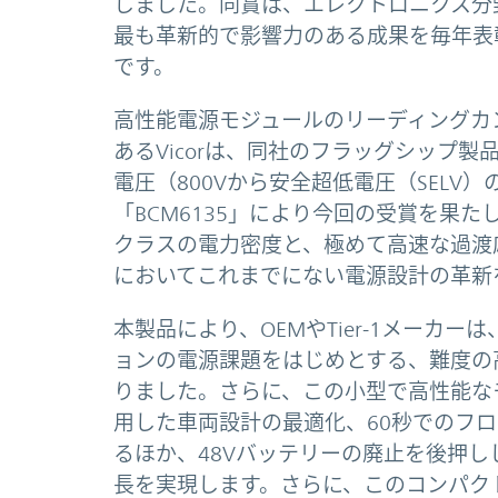
しました。同賞は、エレクトロニクス分
最も革新的で影響力のある成果を毎年表
です。
高性能電源モジュールのリーディングカ
あるVicorは、同社のフラッグシップ製
電圧（800Vから安全超低電圧（SELV）
「BCM6135」により今回の受賞を果
クラスの電力密度と、極めて高速な過渡応答
においてこれまでにない電源設計の革新
本製品により、OEMやTier-1メーカ
ョンの電源課題をはじめとする、難度の
りました。さらに、この小型で高性能な
用した車両設計の最適化、60秒でのフ
るほか、48Vバッテリーの廃止を後押
長を実現します。さらに、このコンパク