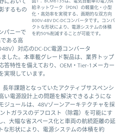
野において
図1： BCM6135は、電気自動車の電力供
給ネットワーク（PDN）の軽量化・小型
彰するもの
化・高効率を実現する、画期的な双方向
800V-48V DC-DCコンバータです。コンパ
クトな形状により、電源システムの体積
ンパニーで
を約50%削減することが可能です。
品である高
の48V）対応のDC-DC電源コンバータ
たしました。本車載グレード製品は、業界トップ
特性を備えており、OEM・Tier-1メーカー
を実現しています。
ーは、長年課題となっていたアクティブサスペンシ
高い電源設計上の問題を解決できるようにな
モジュールは、48Vゾーンアーキテクチャを採
ロントガラスのデフロスト（除霜）を可能にす
しし、大幅な省スペース化と車両の航続距離の延
トな形状により、電源システムの体積を約