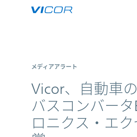
Skip to main content
Vicor BCM® bus converter wins 20
メディアアラート
Vicor、自動
バスコンバータB
ロニクス・エク