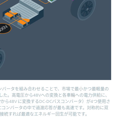
Cコンバータを組み合わせることで、市場で最小かつ最軽量の
した。高電圧から48Vへの変換と各車輪への電力供給に、
0Vから48V に変換するDC-DCバスコンバータ）が4つ使用さ
-DCコンバータの中で過渡応答が最も高速です。対称的に双
と接続すれば最適なエネルギー回生が可能です。