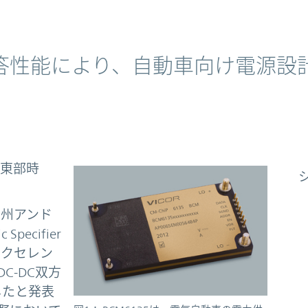
答性能により、自動車向け電源設
国東部時
ツ州アンド
 Specifier
エクセレン
C-DC双方
したと発表