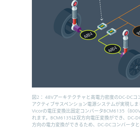
図2： 48Vアーキテクチャと高電力密度のDC-D
アクティブサスペンション電源システムが実現しま
Vicorの電圧変換比固定コンバータBCM6135（80
れます。BCM6135は双方向電圧変換ができ、DC
方向の電力変換ができるため、DC-DCコンバータ