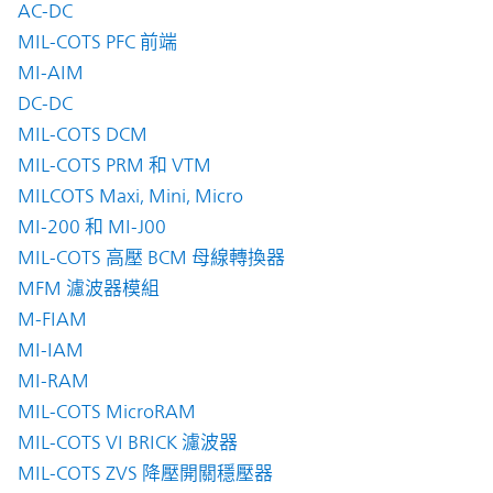
AC-DC
MIL-COTS PFC 前端
MI-AIM
DC-DC
MIL-COTS DCM
MIL-COTS PRM 和 VTM
MILCOTS Maxi, Mini, Micro
MI-200 和 MI-J00
MIL-COTS 高壓 BCM 母線轉換器
MFM 濾波器模組
M-FIAM
MI-IAM
MI-RAM
MIL-COTS MicroRAM
MIL-COTS VI BRICK 濾波器
MIL-COTS ZVS 降壓開關穩壓器