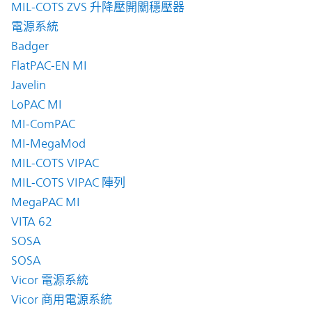
MIL-COTS ZVS 升降壓開關穩壓器
電源系統
Badger
FlatPAC-EN MI
Javelin
LoPAC MI
MI-ComPAC
MI-MegaMod
MIL-COTS VIPAC
MIL-COTS VIPAC 陣列
MegaPAC MI
VITA 62
SOSA
SOSA
Vicor 電源系統
Vicor 商用電源系統