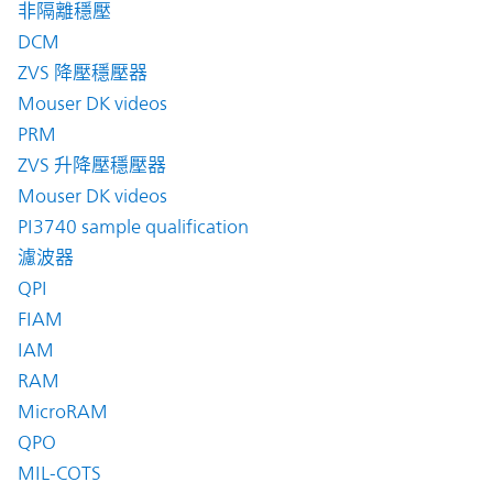
非隔離穩壓
DCM
ZVS 降壓穩壓器
Mouser DK videos
PRM
ZVS 升降壓穩壓器
Mouser DK videos
PI3740 sample qualification
濾波器
QPI
FIAM
IAM
RAM
MicroRAM
QPO
MIL-COTS