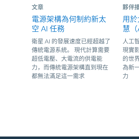
文章
夥伴
電源架構為何制約新太
用於
空 AI 任務
慧（
衛星 AI 的發展速度已經超越了
人工智
傳統電源系統。 現代計算需要
現實
超低電壓、大電流的供電能
的世界。
力，而傳統電源架構直到現在
為新
都無法滿足這一需求
力