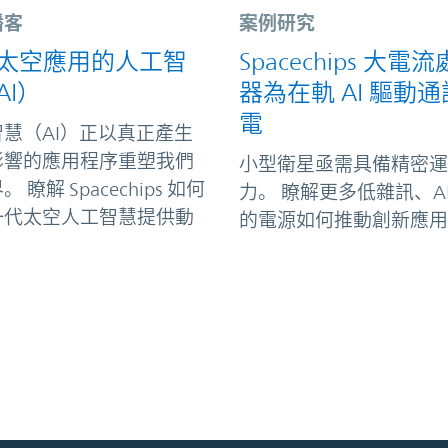
播客
案例研究
太空應用的人工智
Spacechips 大電
AI）
器為在軌 AI 驅動
電
慧（AI）正以真正產生
影響的應用程序重塑我們
小型衛星亟需具備精密運
 瞭解 Spacechips 如何
力。 瞭解更多低雜訊、AI
一代太空人工智慧提供動
的電源如何推動創新應用