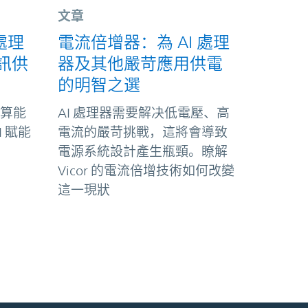
文章
流處理
電流倍增器：為 AI 處理
通訊供
器及其他嚴苛應用供電
的明智之選
算能
AI 處理器需要解决低電壓、高
 賦能
電流的嚴苛挑戰，這將會導致
電源系統設計產生瓶頸。瞭解
Vicor 的電流倍增技術如何改變
這一現狀