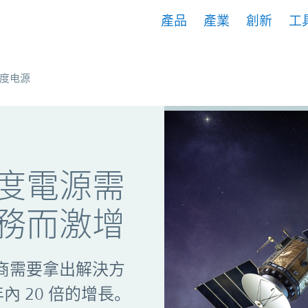
產品
產業
創新
工
度电源
度電源需
務而激增
商需要拿出解決方
內 20 倍的增長。