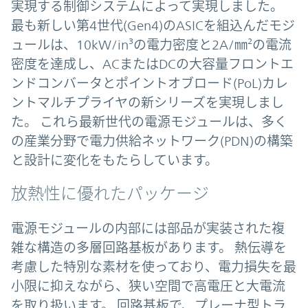
実現する制御システムによって実現しました。
最も新しい第4世代(Gen4)のASICを組込んだモジ
ュールは、10kW/in³の電力密度と2A/㎜²の電流
密度を達成し、ACまたはDCの大容量フロントエ
ンドコンバータとポイントオブロード(PoL)カレ
ントマルチプライヤの新シリーズを実現しまし
た。 これら最新世代の電源モジュールは、多く
の産業分野で電力供給ネットワーク(PDN)の構築
と設計に変化をもたらしています。
放熱性に優れたパッケージ
電源モジュールの内部には部品が実装された複
雑な構造の多層回路基板があります。 熱伝導を
考慮した特別な素材を使っており、電力損失を最
小限に抑えながら、狭い空間で高電圧と大電流
を取り扱います。 回路基板で、プレーナ型トラ