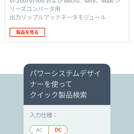
VI-200/VI-J00 および Micro、Mini、Maxi シ
リーズコンバータ用
出力リップルアッテネータモジュール
製品を見る
パワーシステムデザイ
ナーを使って
パワーシステムデザイナー
クイック製品検索
入力仕様：
AC
DC