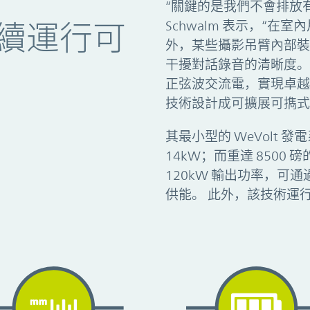
“關鍵的是我們不會排放有毒
Schwalm 表示，“
續運行可
外，某些攝影吊臂內部裝
干擾對話錄音的清晰度。
正弦波交流電，實現卓越的
技術設計成可擴展可擕式
其最小型的 WeVolt 發
14kW；而重達 8500 磅
120kW 輸出功率，可通過 
供能。 此外，該技術運