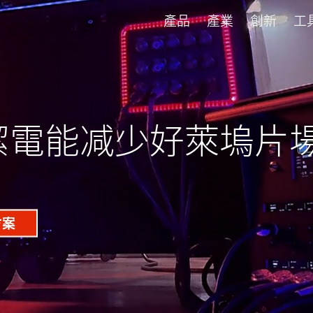
產品
產業
創新
工
潔電能减少好萊塢片
方案