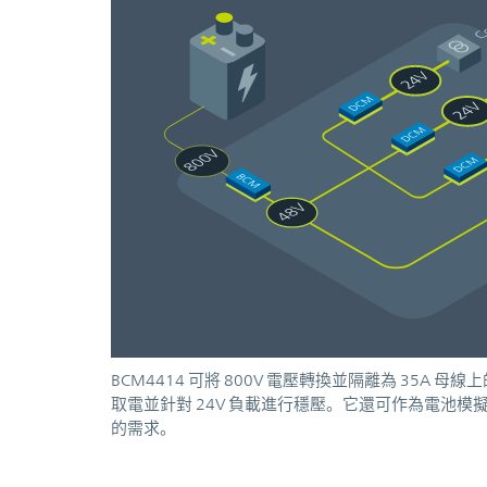
BCM4414 可將 800V 電壓轉換並隔離為 35A 母線上
取電並針對 24V 負載進行穩壓。它還可作為電池模擬
的需求。