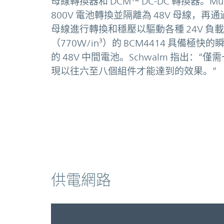
母線轉換器和 DCM™ DC-DC 轉換器。Mul
800V 電池轉換並隔離為 48V 母線，再通過 
母線進行轉換和穩壓以驅動各種 24V 負
（770W/in³）的 BCM4414 具備極
的 48V 中間電池。Schwalm 指出：“僅需
現以往六至八個組件才能達到的效果。”
供電網路