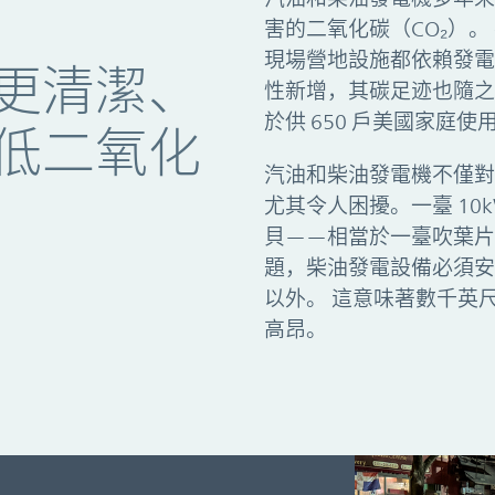
的供電降低二氧化碳的排放量
害的二氧化碳（CO₂）
現場營地設施都依賴發電
更清潔、
性新增，其碳足迹也隨之
於供 650 戶美國家庭
低二氧化
汽油和柴油發電機不僅對
尤其令人困擾。一臺 10k
貝——相當於一臺吹葉片
題，柴油發電設備必須安裝在
以外。 這意味著數千英
高昂。