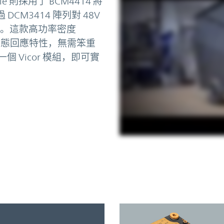
e 則採用了 BCM4414 將
DCM3414 陣列對 48V
載。這款高功率密度
快的瞬態回應特性，無需笨重
一個 Vicor 模組，即可實