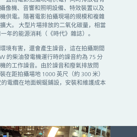
。 攝像機、音響和照明設備、特效裝置以及
機供電。隨著電影拍攝現場的規模和複雜
擴大。 大型片場排放的二氧化碳量，相當
使用一年的能源消耗（《時代》雜誌）。
環境有害，還會產生譟音，這在拍攝期間
W 的柴油發電機運行時的譟音約為 75 分
機的工作譟音。由於譟音和廢氣排放問
距拍攝場地 1000 英尺（約 300 米）
尺的電纜在地面蜿蜒鋪設，安裝和維護成本