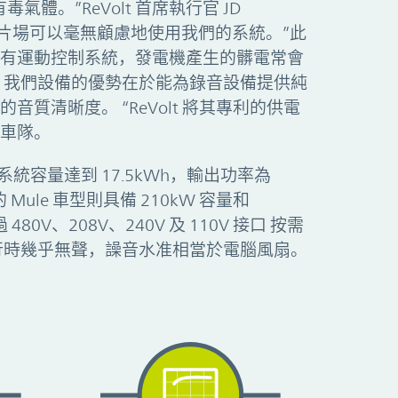
氣體。”ReVolt 首席執行官 JD
在室內片場可以毫無顧慮地使用我們的系統。”此
有運動控制系統，發電機產生的髒電常會
 我們設備的優勢在於能為錄音設備提供純
音質清晰度。 “ReVolt 將其專利的供電
車隊。
電系統容量達到 17.5kWh，輸出功率為
的 Mule 車型則具備 210kW 容量和
480V、208V、240V 及 110V 接口 按需
行時幾乎無聲，譟音水准相當於電腦風扇。