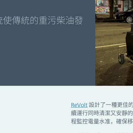
力系統使傳統的重污柴油發
源系統
ReVolt
設計了一種更佳
續運行同時清潔又安靜的
程監控電量水准，確保移