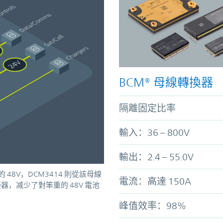
BCM® 母線轉換器
隔離固定比率
輸入：36 – 800V
輸出：2.4 – 55.0V
的 48V，DCM3414 則從該母線
電流：高達 150A
器，减少了對笨重的 48V 電池
峰值效率：98%