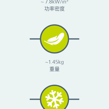
3
~ 7.8kW/in
功率密度
~1.45kg
重量