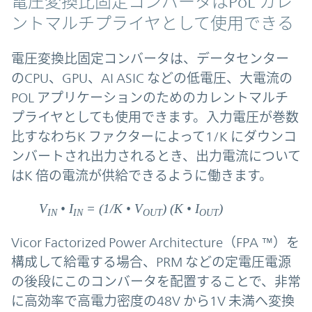
電圧変換比固定コンバータはPoL カレ
ントマルチプライヤとして使用できる
電圧変換比固定コンバータは、データセンター
のCPU、GPU、AI ASIC などの低電圧、大電流の
POL アプリケーションのためのカレントマルチ
プライヤとしても使用できます。入力電圧が巻数
比すなわちK ファクターによって1/K にダウンコ
ンバートされ出力されるとき、出力電流について
はK 倍の電流が供給できるように働きます。
V
• I
= (1/K • V
) (K • I
)
IN
IN
OUT
OUT
Vicor Factorized Power Architecture（FPA ™）を
構成して給電する場合、PRM などの定電圧電源
の後段にこのコンバータを配置することで、非常
に高効率で高電力密度の48V から1V 未満へ変換