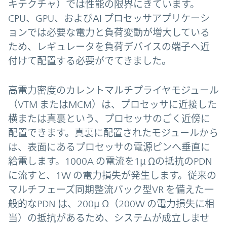
キテクチャ）では性能の限界にきています。
CPU、GPU、およびAI プロセッサアプリケーシ
ョンでは必要な電力と負荷変動が増大している
ため、レギュレータを負荷デバイスの端子へ近
付けて配置する必要がでてきました。
高電力密度のカレントマルチプライヤモジュール
（VTM またはMCM）は、プロセッサに近接した
横または真裏という、プロセッサのごく近傍に
配置できます。真裏に配置されたモジュールから
は、表面にあるプロセッサの電源ピンへ垂直に
給電します。1000A の電流を1μ Ωの抵抗のPDN
に流すと、1W の電力損失が発生します。従来の
マルチフェーズ同期整流バック型VR を備えた一
般的なPDN は、200μ Ω（200W の電力損失に相
当）の抵抗があるため、システムが成立しませ