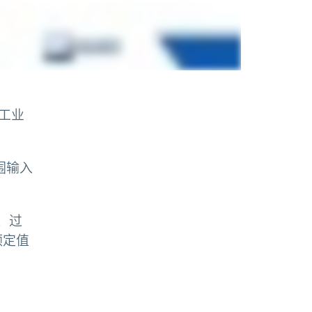
及工业
围输入
、过
额定值